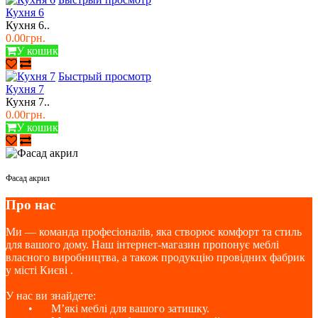
Кухня 6
Кухня 6..
0.00грн.
У кошик
Быстрый просмотр
Кухня 7
Кухня 7..
0.00грн.
У кошик
Фасад акрил
Про нас
Ми — команда професіоналів, яка створює комфорт та стиль
для вашого дому. Наш інтернет-магазин пропонує меблі
власного виробництва, а також продукцію провідних фабрик
у місті Києві .
У нас ви знайдете:
•
М’які меблі для вашого затишку.