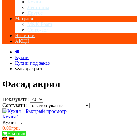
Кухни
Лестницы
Другое
Матраси
M&K Foam
Come- for
Новинки
АКЦІЇ
Кухни
Кухни под заказ
Фасад акрил
Фасад акрил
Показувати:
Сортувати:
Быстрый просмотр
Кухня 1
Кухня 1..
0.00грн.
У кошик