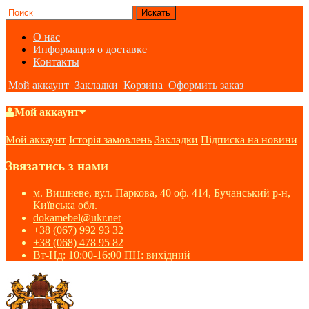
О нас
Информация о доставке
Контакты
Мой аккаунт
Закладки
Корзина
Оформить заказ
Мой аккаунт
Мой аккаунт
Історія замовлень
Закладки
Підписка на новини
Звязатись з нами
м. Вишневе, вул. Паркова, 40 оф. 414, Бучанський р-н,
Київська обл.
dokamebel@ukr.net
+38 (067) 992 93 32
+38 (068) 478 95 82
Вт-Нд: 10:00-16:00 ПН: вихідний