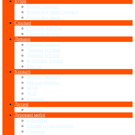
Кухні
Кухни стандарт
Кухни под заказ (дерево)
Кухни под заказ
Спальні
Спальни класика
Спальни модерн
Дивани
Диваны прямые
Диваны угловые
Диваны детские
Кухонные уголки
Кресла
Кроваті
Дерево ( масив )
Мягкая оббивка
МДФ
ДСП
Кованые
Дитячі
Детские
Деревяні меблі
Кабинеты
Шкафы и гардеробные
Спальни