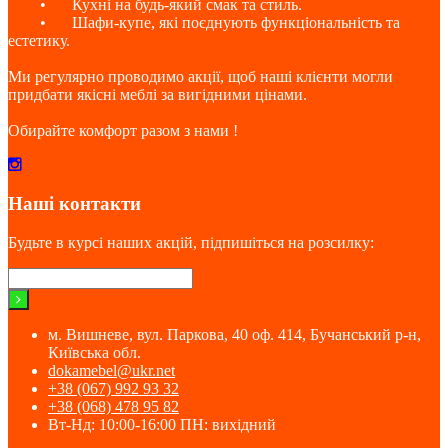
•
Кухні на будь-який смак та стиль.
•
Шафи-купе, які поєднують функціональність та
естетику.
Ми регулярно проводимо акції, щоб наші клієнти могли
придбати якісні меблі за вигідними цінами.
Обирайте комфорт разом з нами !
Наші контакти
Будьте в курсі наших акцій, підпишіться на розсилку:
м. Вишневе, вул. Паркова, 40 оф. 414, Бучанський р-н,
Київська обл.
dokamebel@ukr.net
+38 (067) 992 93 32
+38 (068) 478 95 82
Вт-Нд: 10:00-16:00 ПН: вихідний