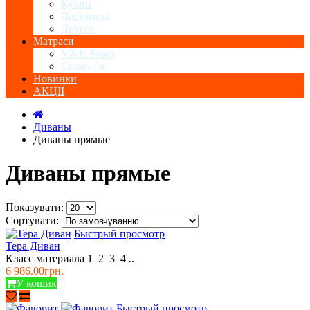
Кухни
Лестницы
Другое
Матраси
M&K Foam
Come- for
Новинки
АКЦІЇ
Диваны
Диваны прямые
Диваны прямые
Показувати:
Сортувати:
Быстрый просмотр
Тера Диван
Класс материала 1 2 3 4 ..
6 986.00грн.
У кошик
Быстрый просмотр