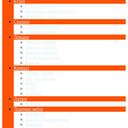
Кухні
Кухни стандарт
Кухни под заказ (дерево)
Кухни под заказ
Спальні
Спальни класика
Спальни модерн
Дивани
Диваны прямые
Диваны угловые
Диваны детские
Кухонные уголки
Кресла
Кроваті
Дерево ( масив )
Мягкая оббивка
МДФ
ДСП
Кованые
Дитячі
Детские
Деревяні меблі
Кабинеты
Шкафы и гардеробные
Спальни