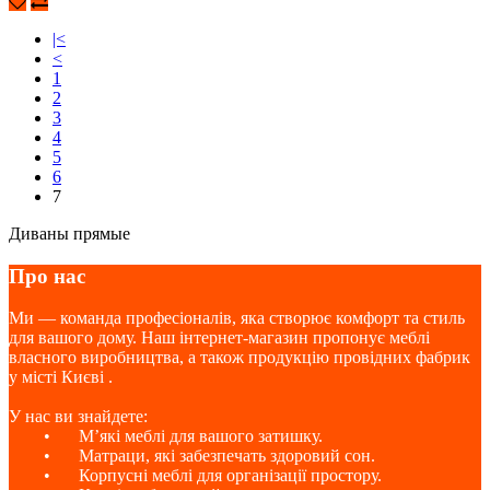
|<
<
1
2
3
4
5
6
7
Диваны прямые
Про нас
Ми — команда професіоналів, яка створює комфорт та стиль
для вашого дому. Наш інтернет-магазин пропонує меблі
власного виробництва, а також продукцію провідних фабрик
у місті Києві .
У нас ви знайдете:
•
М’які меблі для вашого затишку.
•
Матраци, які забезпечать здоровий сон.
•
Корпусні меблі для організації простору.