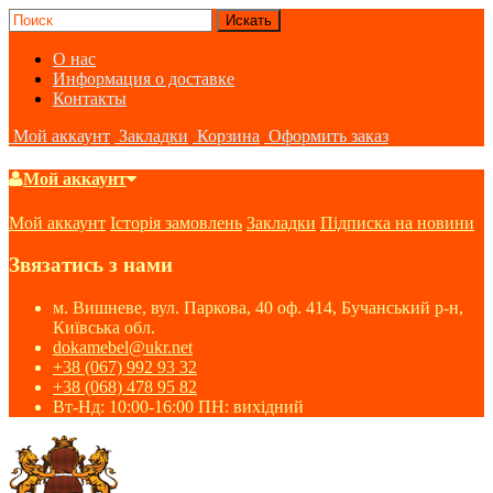
О нас
Информация о доставке
Контакты
Мой аккаунт
Закладки
Корзина
Оформить заказ
Мой аккаунт
Мой аккаунт
Історія замовлень
Закладки
Підписка на новини
Звязатись з нами
м. Вишневе, вул. Паркова, 40 оф. 414, Бучанський р-н,
Київська обл.
dokamebel@ukr.net
+38 (067) 992 93 32
+38 (068) 478 95 82
Вт-Нд: 10:00-16:00 ПН: вихідний