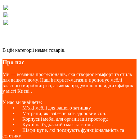
В цій категорії немає товарів.
Про нас
Ми — команда професіоналів, яка створює комфорт та стиль
для вашого дому. Наш інтернет-магазин пропонує меблі
власного виробництва, а також продукцію провідних фабрик
у місті Києві .
У нас ви знайдете:
•
М’які меблі для вашого затишку.
•
Матраци, які забезпечать здоровий сон.
•
Корпусні меблі для організації простору.
•
Кухні на будь-який смак та стиль.
•
Шафи-купе, які поєднують функціональність та
естетику.