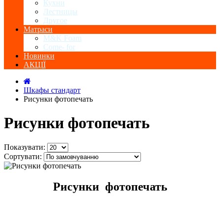
Кухни
Лестницы
Другое
Матраси
M&K Foam
Come- for
Новинки
АКЦІЇ
Шкафы стандарт
Рисунки фотопечать
Рисунки фотопечать
Показувати:
Сортувати:
Рисунки фотопечать