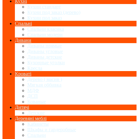
Кухні
Кухни стандарт
Кухни под заказ (дерево)
Кухни под заказ
Спальні
Спальни класика
Спальни модерн
Дивани
Диваны прямые
Диваны угловые
Диваны детские
Кухонные уголки
Кресла
Кроваті
Дерево ( масив )
Мягкая оббивка
МДФ
ДСП
Кованые
Дитячі
Детские
Деревяні меблі
Кабинеты
Шкафы и гардеробные
Спальни