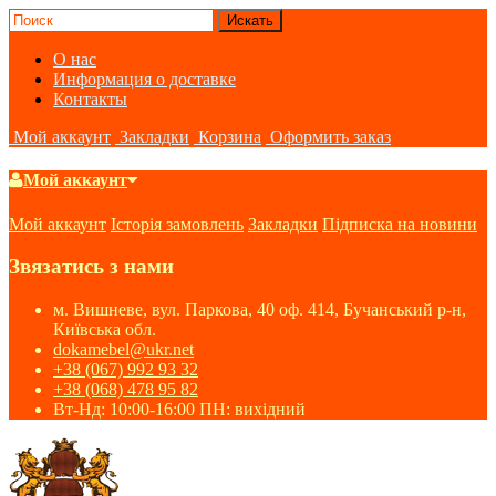
О нас
Информация о доставке
Контакты
Мой аккаунт
Закладки
Корзина
Оформить заказ
Мой аккаунт
Мой аккаунт
Історія замовлень
Закладки
Підписка на новини
Звязатись з нами
м. Вишневе, вул. Паркова, 40 оф. 414, Бучанський р-н,
Київська обл.
dokamebel@ukr.net
+38 (067) 992 93 32
+38 (068) 478 95 82
Вт-Нд: 10:00-16:00 ПН: вихідний