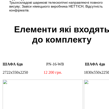
Трьохскладові шарикові телескопічні направляючі повного
висуву; Завіси німецького виробника HETTICH; Відсутність
конфірматів.
Елементи які входят
до комплекту
ШАФА 6дв
PN-16-WB
ШАФА
2722х550х2250
12 200 грн.
1830х55