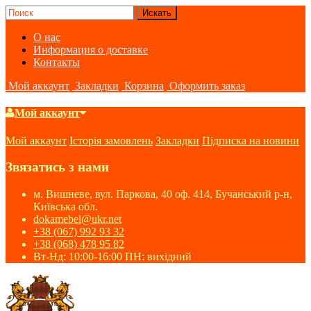
О нас
Информация о доставке
Контакты
Мой аккаунт
Закладки
Корзина
Оформить заказ
Мой аккаунт
Мой аккаунт
Історія замовлень
Закладки
Підписка на новини
Звязатись з нами
м. Вишневе, вул. Паркова, 40 оф. 414, Бучанський р-н,
Київська обл.
dokamebel@ukr.net
+38 (067) 992 93 32
+38 (068) 478 95 82
Вт-Нд: 10:00-16:00 ПН: вихідний