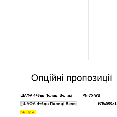
Опційні пропозиції
ШАФА 4+6дв Полиці Великі
PN-75-WB
976х500х1
549
грн.