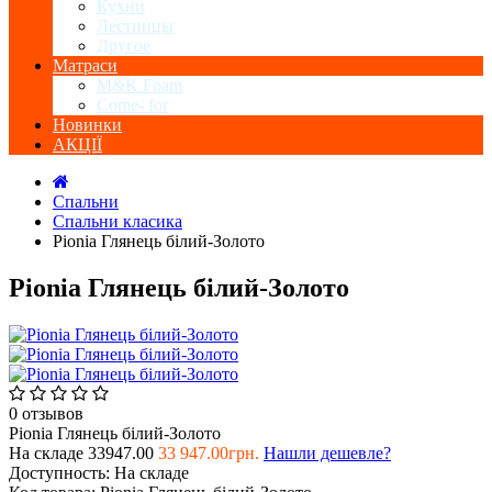
Кухни
Лестницы
Другое
Матраси
M&K Foam
Come- for
Новинки
АКЦІЇ
Спальни
Спальни класика
Pionia Глянець білий-Золото
Pionia Глянець білий-Золото
0 отзывов
Pionia Глянець білий-Золото
На складе
33947.00
33 947.00грн.
Нашли дешевле?
Доступность:
На складе