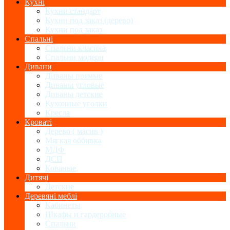
Кухні
Кухни стандарт
Кухни под заказ (дерево)
Кухни под заказ
Спальні
Спальни класика
Спальни модерн
Дивани
Диваны прямые
Диваны угловые
Диваны детские
Кухонные уголки
Кресла
Кроваті
Дерево ( масив )
Мягкая оббивка
МДФ
ДСП
Кованые
Дитячі
Детские
Деревяні меблі
Кабинеты
Шкафы и гардеробные
Спальни