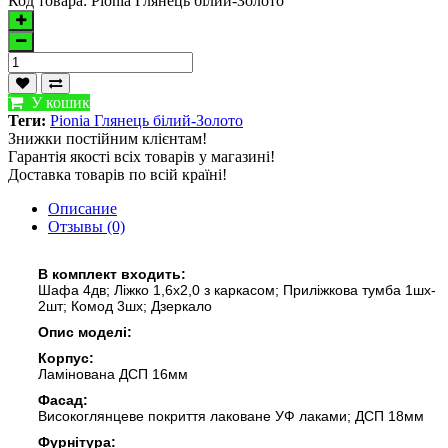
Код товара:
Pionia Глянець білий-Золото
У кошик
Теги:
Pionia Глянець білий-Золото
Знижки постійним клієнтам!
Гарантія якості всіх товарів у магазині!
Доставка товарів по всій країні!
Описание
Отзывы (0)
В комплект входить:
Шафа 4дв; Ліжко 1,6х2,0 з каркасом; Приліжкова тумба 1шх-
2шт; Комод 3шх; Дзеркало
Опис моделі:
Корпус:
Ламінована ДСП 16мм
Фасад:
Високоглянцеве покриття лаковане УФ лаками; ДСП 18мм
Фурнітура: