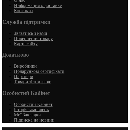
О нас
Информация о доставке
Контакты
Служба підтримки
Звязатись з нами
Повернення товару
Карта сайту
Додатково
Виробники
Подарункові сертифікати
Партнери
Товари зі знижкою
Особистий Кабінет
Особистий Кабінет
Історія замовлень
Мої Закладки
Підписка на новини