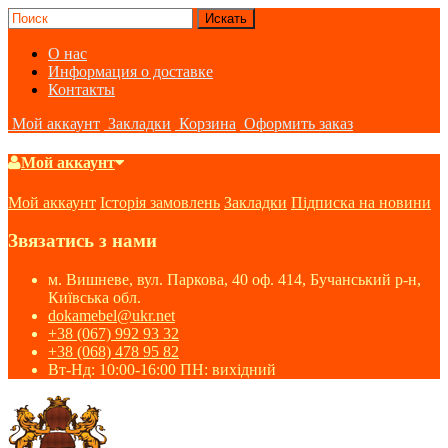
О нас
Информация о доставке
Контакты
Мой аккаунт
Закладки
Корзина
Оформить заказ
Мой аккаунт
Мой аккаунт
Історія замовлень
Закладки
Підписка на новини
Звязатись з нами
м. Вишневе, вул. Паркова, 40 оф. 414, Бучанський р-н,
Київська обл.
dokamebel@ukr.net
+38 (067) 992 93 32
+38 (068) 478 95 82
Вт-Нд: 10:00-16:00 ПН: вихідний