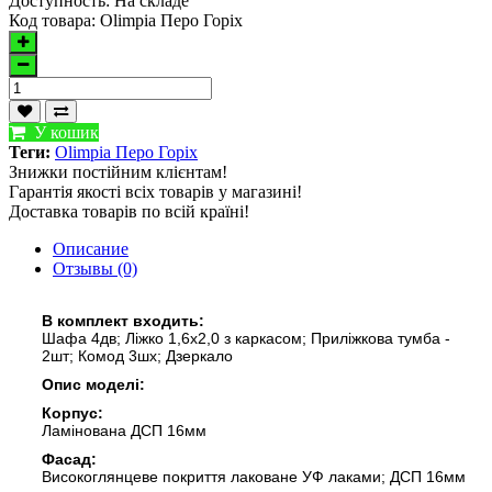
Доступность:
На складе
Код товара:
Olimpia Перо Горіх
У кошик
Теги:
Olimpia Перо Горіх
Знижки постійним клієнтам!
Гарантія якості всіх товарів у магазині!
Доставка товарів по всій країні!
Описание
Отзывы (0)
В комплект входить:
Шафа 4дв; Ліжко 1,6х2,0 з каркасом; Приліжкова тумба -
2шт; Комод 3шх; Дзеркало
Опис моделі:
Корпус:
Ламінована ДСП 16мм
Фасад:
Високоглянцеве покриття лаковане УФ лаками; ДСП 16мм