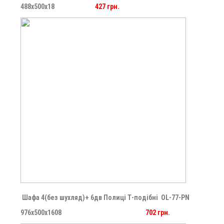
488х500х18
427 грн.
Шафа 4(без шухляд)+ 6дв Полиці Т-подібні
OL-77-PN
976х500х1608
702 грн.