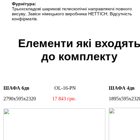
Фурнітура:
Трьохскладові шарикові телескопічні направляючі повного
висуву; Завіси німецького виробника HETTICH; Відсутність
конфірматів.
Елементи які входят
до комплекту
ШАФА 6дв
OL-16-PN
ШАФА 4дв
O
2790х595х2320
17 843 грн.
1895х595х