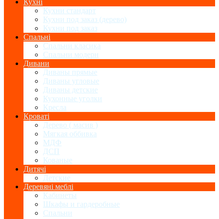
Кухні
Кухни стандарт
Кухни под заказ (дерево)
Кухни под заказ
Спальні
Спальни класика
Спальни модерн
Дивани
Диваны прямые
Диваны угловые
Диваны детские
Кухонные уголки
Кресла
Кроваті
Дерево ( масив )
Мягкая оббивка
МДФ
ДСП
Кованые
Дитячі
Детские
Деревяні меблі
Кабинеты
Шкафы и гардеробные
Спальни