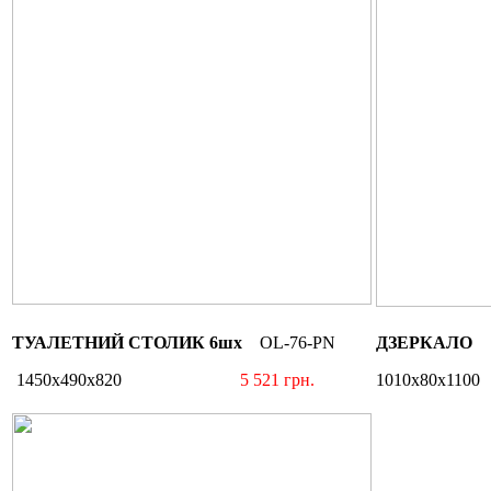
ТУАЛЕТНИЙ СТОЛИК 6шх
OL-76-PN
ДЗЕРКАЛО
O
1450х490х820
5 521 грн.
1010х80х11