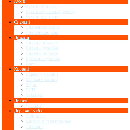
Кухні
Кухни стандарт
Кухни под заказ (дерево)
Кухни под заказ
Спальні
Спальни класика
Спальни модерн
Дивани
Диваны прямые
Диваны угловые
Диваны детские
Кухонные уголки
Кресла
Кроваті
Дерево ( масив )
Мягкая оббивка
МДФ
ДСП
Кованые
Дитячі
Детские
Деревяні меблі
Кабинеты
Шкафы и гардеробные
Спальни