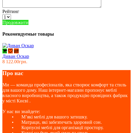
Рейтинг
Продовжити
Рекомендуемые товары
Диван Оскар
8 122.00грн.
Про нас
Ми — команда професіоналів, яка створює комфорт та стиль
для вашого дому. Наш інтернет-магазин пропонує меблі
власного виробництва, а також продукцію провідних фабрик
у місті Києві .
У нас ви знайдете:
•
М’які меблі для вашого затишку.
•
Матраци, які забезпечать здоровий сон.
•
Корпусні меблі для організації простору.
•
Кухні на будь-який смак та стиль.