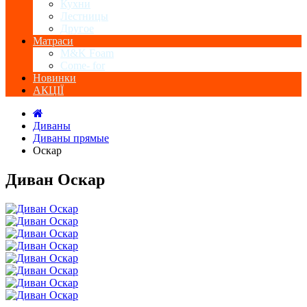
Кухни
Лестницы
Другое
Матраси
M&K Foam
Come- for
Новинки
АКЦІЇ
Диваны
Диваны прямые
Оскар
Диван Оскар