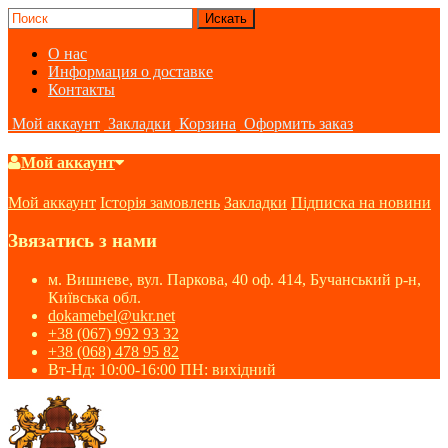
О нас
Информация о доставке
Контакты
Мой аккаунт
Закладки
Корзина
Оформить заказ
Мой аккаунт
Мой аккаунт
Історія замовлень
Закладки
Підписка на новини
Звязатись з нами
м. Вишневе, вул. Паркова, 40 оф. 414, Бучанський р-н,
Київська обл.
dokamebel@ukr.net
+38 (067) 992 93 32
+38 (068) 478 95 82
Вт-Нд: 10:00-16:00 ПН: вихідний