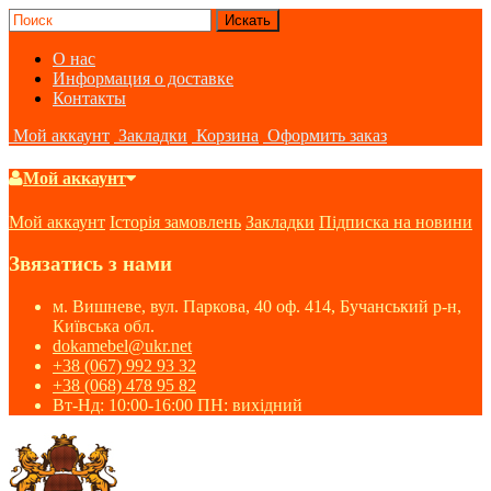
О нас
Информация о доставке
Контакты
Мой аккаунт
Закладки
Корзина
Оформить заказ
Мой аккаунт
Мой аккаунт
Історія замовлень
Закладки
Підписка на новини
Звязатись з нами
м. Вишневе, вул. Паркова, 40 оф. 414, Бучанський р-н,
Київська обл.
dokamebel@ukr.net
+38 (067) 992 93 32
+38 (068) 478 95 82
Вт-Нд: 10:00-16:00 ПН: вихідний