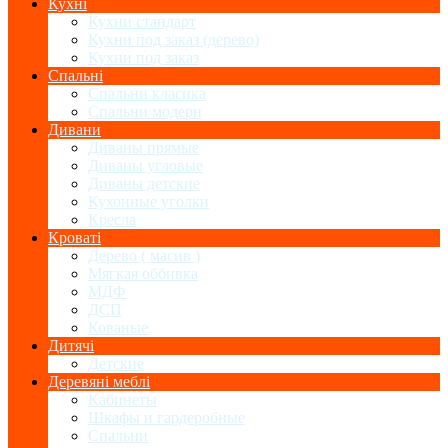
Кухні
Кухни стандарт
Кухни под заказ (дерево)
Кухни под заказ
Спальні
Спальни класика
Спальни модерн
Дивани
Диваны прямые
Диваны угловые
Диваны детские
Кухонные уголки
Кресла
Кроваті
Дерево ( масив )
Мягкая оббивка
МДФ
ДСП
Кованые
Дитячі
Детские
Деревяні меблі
Кабинеты
Шкафы и гардеробные
Спальни