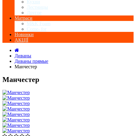
Кухни
Лестницы
Другое
Матраси
M&K Foam
Come- for
Новинки
АКЦІЇ
Диваны
Диваны прямые
Манчестер
Манчестер