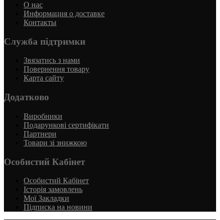
О нас
Информация о доставке
Контакты
Служба підтримки
Звязатись з нами
Повернення товару
Карта сайту
Додатково
Виробники
Подарункові сертифікати
Партнери
Товари зі знижкою
Особистий Кабінет
Особистий Кабінет
Історія замовлень
Мої Закладки
Підписка на новини