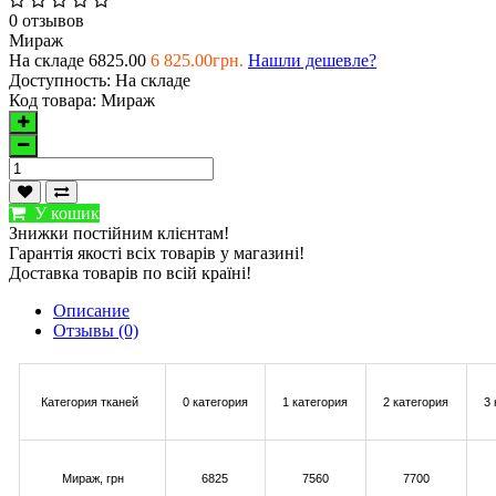
0 отзывов
Мираж
На складе
6825.00
6 825.00грн.
Нашли дешевле?
Доступность:
На складе
Код товара:
Мираж
У кошик
Знижки постійним клієнтам!
Гарантія якості всіх товарів у магазині!
Доставка товарів по всій країні!
Описание
Отзывы (0)
Категория тканей
0 категория
1 категория
2 категория
3
Мираж
, грн
6825
7560
7700