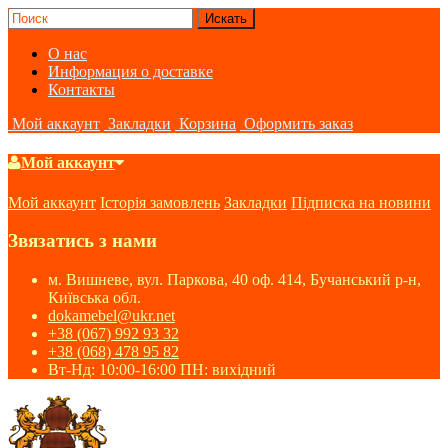
О нас
Информация о доставке
Контакты
Мой аккаунт
Закладки
Корзина
Оформить заказ
Мой аккаунт
Мой аккаунт
Історія замовлень
Закладки
Підписка на новини
Звязатись з нами
м. Вишневе, вул. Паркова, 40 оф. 414, Бучанський р-н,
Київська обл.
dokamebel@ukr.net
+38 (067) 992 93 32
+38 (068) 478 95 82
Вт-Нд: 10:00-16:00 ПН: вихідний