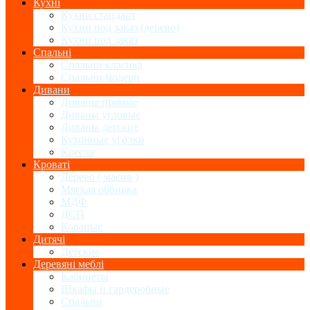
Кухні
Кухни стандарт
Кухни под заказ (дерево)
Кухни под заказ
Спальні
Спальни класика
Спальни модерн
Дивани
Диваны прямые
Диваны угловые
Диваны детские
Кухонные уголки
Кресла
Кроваті
Дерево ( масив )
Мягкая оббивка
МДФ
ДСП
Кованые
Дитячі
Детские
Деревяні меблі
Кабинеты
Шкафы и гардеробные
Спальни