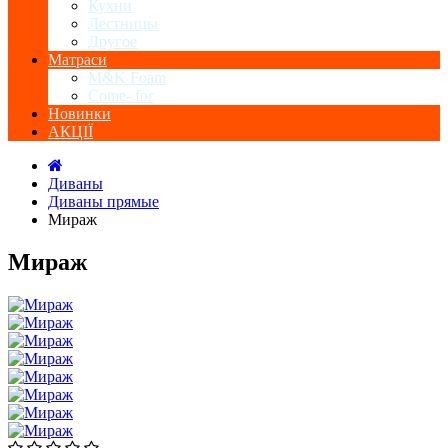
Кухни
Лестницы
Другое
Матраси
M&K Foam
Come- for
Новинки
АКЦІЇ
Диваны
Диваны прямые
Мираж
Мираж