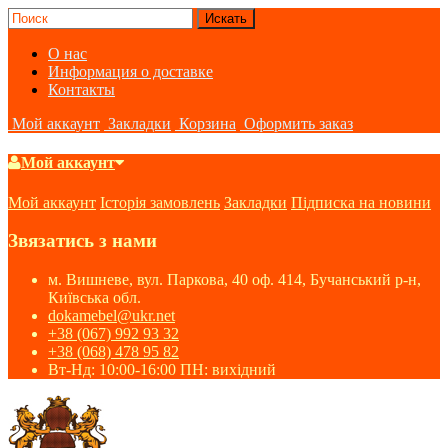
О нас
Информация о доставке
Контакты
Мой аккаунт
Закладки
Корзина
Оформить заказ
Мой аккаунт
Мой аккаунт
Історія замовлень
Закладки
Підписка на новини
Звязатись з нами
м. Вишневе, вул. Паркова, 40 оф. 414, Бучанський р-н,
Київська обл.
dokamebel@ukr.net
+38 (067) 992 93 32
+38 (068) 478 95 82
Вт-Нд: 10:00-16:00 ПН: вихідний