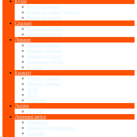
Кухні
Кухни стандарт
Кухни под заказ (дерево)
Кухни под заказ
Спальні
Спальни класика
Спальни модерн
Дивани
Диваны прямые
Диваны угловые
Диваны детские
Кухонные уголки
Кресла
Кроваті
Дерево ( масив )
Мягкая оббивка
МДФ
ДСП
Кованые
Дитячі
Детские
Деревяні меблі
Кабинеты
Шкафы и гардеробные
Спальни