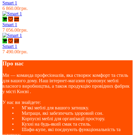
Smart 1
6 860.00грн.
Smart 1
7 056.00грн.
Smart 1
7 490.00грн.
Про нас
Ми — команда професіоналів, яка створює комфорт та стиль
для вашого дому. Наш інтернет-магазин пропонує меблі
власного виробництва, а також продукцію провідних фабрик
у місті Києві .
У нас ви знайдете:
•
М’які меблі для вашого затишку.
•
Матраци, які забезпечать здоровий сон.
•
Корпусні меблі для організації простору.
•
Кухні на будь-який смак та стиль.
•
Шафи-купе, які поєднують функціональність та
естетику.