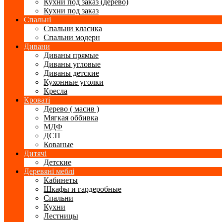
Кухни под заказ (дерево)
Кухни под заказ
Спальні
Спальни класика
Спальни модерн
Дивани
Диваны прямые
Диваны угловые
Диваны детские
Кухонные уголки
Кресла
Кроваті
Дерево ( масив )
Мягкая оббивка
МДФ
ДСП
Кованые
Дитячі
Детские
Деревяні меблі
Кабинеты
Шкафы и гардеробные
Спальни
Кухни
Лестницы