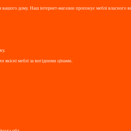
я вашого дому. Наш інтернет-магазин пропонує меблі власного в
ку.
и якісні меблі за вигідними цінами.
вська обл.