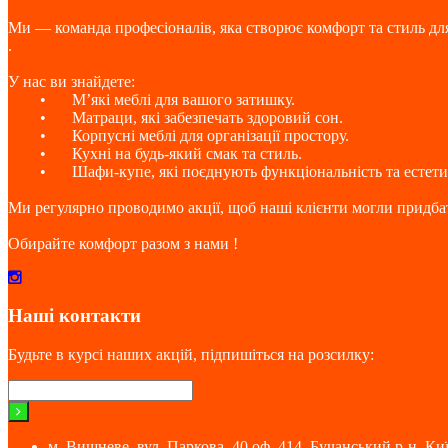
Ми — команда професіоналів, яка створює комфорт та стиль дл
.
У нас ви знайдете:
•
М’які меблі для вашого затишку.
•
Матраци, які забезпечать здоровий сон.
•
Корпусні меблі для організації простору.
•
Кухні на будь-який смак та стиль.
•
Шафи-купе, які поєднують функціональність та естети
Ми регулярно проводимо акції, щоб наші клієнти могли придбат
Обирайте комфорт разом з нами !
Наші контакти
Будьте в курсі наших акцій, підпишіться на розсилку:
м. Вишневе, вул. Паркова, 40 оф. 414, Бучанський р-н, Киї