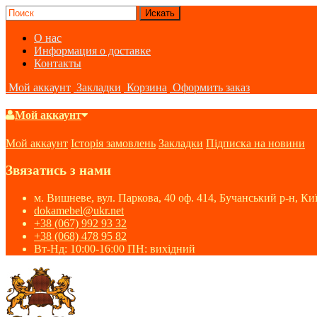
О нас
Информация о доставке
Контакты
Мой аккаунт
Закладки
Корзина
Оформить заказ
Мой аккаунт
Мой аккаунт
Історія замовлень
Закладки
Підписка на новини
Звязатись з нами
м. Вишневе, вул. Паркова, 40 оф. 414, Бучанський р-н, Киї
dokamebel@ukr.net
+38 (067) 992 93 32
+38 (068) 478 95 82
Вт-Нд: 10:00-16:00 ПН: вихідний