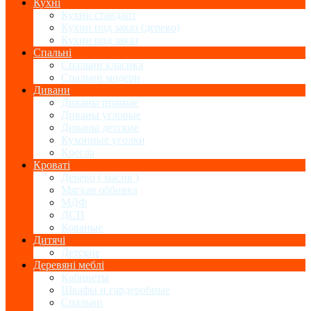
Кухні
Кухни стандарт
Кухни под заказ (дерево)
Кухни под заказ
Спальні
Спальни класика
Спальни модерн
Дивани
Диваны прямые
Диваны угловые
Диваны детские
Кухонные уголки
Кресла
Кроваті
Дерево ( масив )
Мягкая оббивка
МДФ
ДСП
Кованые
Дитячі
Детские
Деревяні меблі
Кабинеты
Шкафы и гардеробные
Спальни