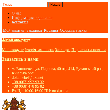
О нас
Информация о доставке
Контакты
Мой аккаунт
Закладки
Корзина
Оформить заказ
Мой аккаунт
Мой аккаунт
Історія замовлень
Закладки
Підписка на новини
Звязатись з нами
м. Вишневе, вул. Паркова, 40 оф. 414, Бучанський р-н,
Київська обл.
dokamebel@ukr.net
+38 (067) 992 93 32
+38 (068) 478 95 82
Вт-Нд: 10:00-16:00 ПН: вихідний