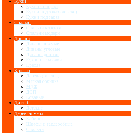
Кухні
Кухни стандарт
Кухни под заказ (дерево)
Кухни под заказ
Спальні
Спальни класика
Спальни модерн
Дивани
Диваны прямые
Диваны угловые
Диваны детские
Кухонные уголки
Кресла
Кроваті
Дерево ( масив )
Мягкая оббивка
МДФ
ДСП
Кованые
Дитячі
Детские
Деревяні меблі
Кабинеты
Шкафы и гардеробные
Спальни