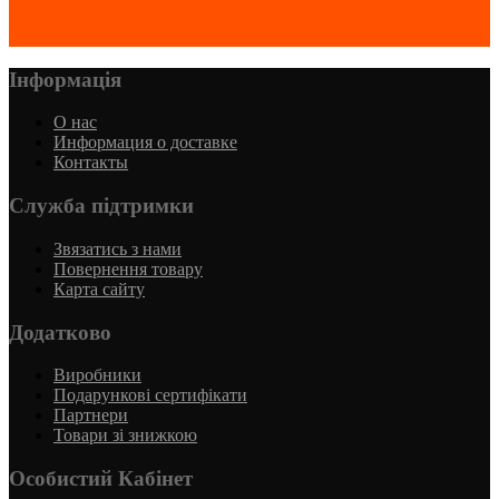
Інформація
О нас
Информация о доставке
Контакты
Служба підтримки
Звязатись з нами
Повернення товару
Карта сайту
Додатково
Виробники
Подарункові сертифікати
Партнери
Товари зі знижкою
Особистий Кабінет