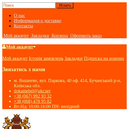
О нас
Информация о доставке
Контакты
Мой аккаунт
Закладки
Корзина
Оформить заказ
Мой аккаунт
Мой аккаунт
Історія замовлень
Закладки
Підписка на новини
Звязатись з нами
м. Вишневе, вул. Паркова, 40 оф. 414, Бучанський р-н,
Київська обл.
dokamebel@ukr.net
+38 (067) 992 93 32
+38 (068) 478 95 82
Вт-Нд: 10:00-16:00 ПН: вихідний